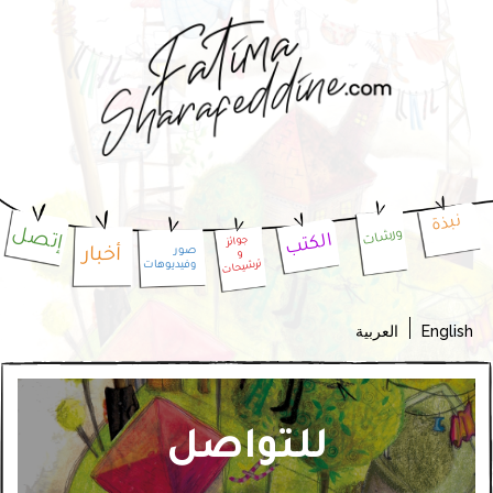
نبذة
إتصل
ورشات
الكتب
جوائز
أخبار
صور
و
وفيديوهات
ترشيحات
Englis
العربية
للتواصل