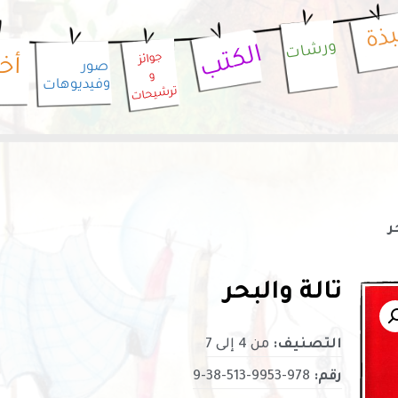
بذة
ورشات
الكتب
جوائز
أخب
صور
و
وفيديوهات
ترشيحات
ر
تالة والبحر
التصنيف:
من 4 إلى 7
رقم:
978-9953-513-38-9