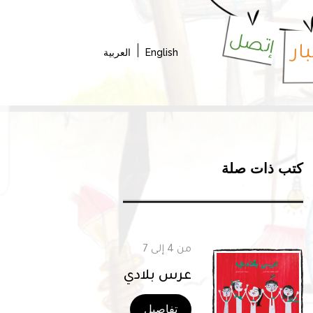
إتصل
ار
English
العربية
كتب ذات صلة
من 4 إلى 7
عرس بلادي
تفاصيل