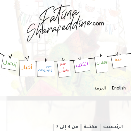
نبذة
إتصل
ورشات
الكتب
جوائز
أخبار
صور
و
وفيديوهات
ترشيحات
Englis
العربية
الرئيسية
مكتبة
من 4 إلى 7