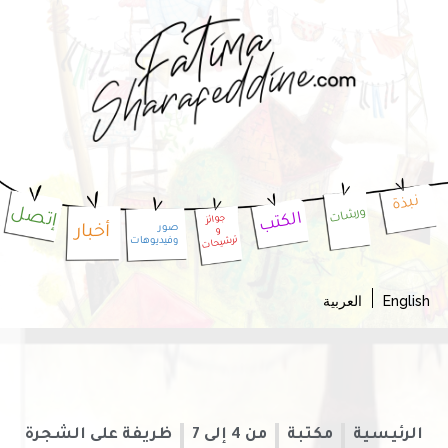
نبذة
إتصل
ورشات
الكتب
جوائز
أخبار
صور
و
وفيديوهات
ترشيحات
Englis
العربية
الرئيسية
مكتبة
من 4 إلى 7
ظريفة على الشجرة