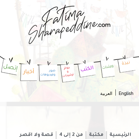
نبذة
إتصل
ورشات
الكتب
جوائز
أخبار
صور
و
وفيديوهات
ترشيحات
Englis
العربية
الرئيسية
مكتبة
من 2 إلى 4
قصة ولا اقصر